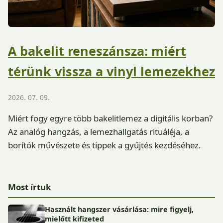
A bakelit reneszánsza: miért
térünk vissza a vinyl lemezekhez
2026. 07. 09.
Miért fogy egyre több bakelitlemez a digitális korban?
Az analóg hangzás, a lemezhallgatás rituáléja, a
borítók művészete és tippek a gyűjtés kezdéséhez.
Most írtuk
Használt hangszer vásárlása: mire figyelj,
mielőtt kifizeted