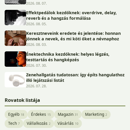
2026. 08. 07.
Effektpedálok kezdőknek: overdrive, delay,
reverb és a hangzás formálása
2026. 08. 05.
Keresztneveink eredete és jelentése: honnan
jönnek a nevek, és mi köti őket a névnaphoz
2026. 08. 03.
Énektechnika kezdőknek: helyes légzés,
testtartás és hangképzés
2026. 07. 30.
Zenehallgatás tudatosan: így építs hangulathoz
illő lejátszási listát
2026. 07. 28.
Rovatok listája
Egyéb
Érdekes
Magazin
Marketing
18
15
31
2
Tech
Vállalkozás
Vásárlás
7
2
10