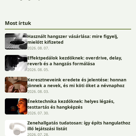
Most írtuk
Használt hangszer vásárlása: mire figyelj,
mielőtt kifizeted
2026. 08. 07.
Effektpedálok kezdőknek: overdrive, delay,
reverb és a hangzás formálása
2026. 08. 05.
Keresztneveink eredete és jelentése: honnan
jönnek a nevek, és mi köti őket a névnaphoz
2026. 08. 03.
Énektechnika kezdőknek: helyes légzés,
testtartás és hangképzés
2026. 07. 30.
Zenehallgatás tudatosan: így építs hangulathoz
illő lejátszási listát
2026. 07. 28.