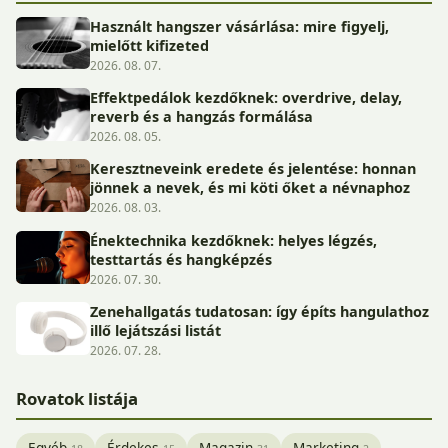
Használt hangszer vásárlása: mire figyelj,
mielőtt kifizeted
2026. 08. 07.
Effektpedálok kezdőknek: overdrive, delay,
reverb és a hangzás formálása
2026. 08. 05.
Keresztneveink eredete és jelentése: honnan
jönnek a nevek, és mi köti őket a névnaphoz
2026. 08. 03.
Énektechnika kezdőknek: helyes légzés,
testtartás és hangképzés
2026. 07. 30.
Zenehallgatás tudatosan: így építs hangulathoz
illő lejátszási listát
2026. 07. 28.
Rovatok listája
Egyéb
Érdekes
Magazin
Marketing