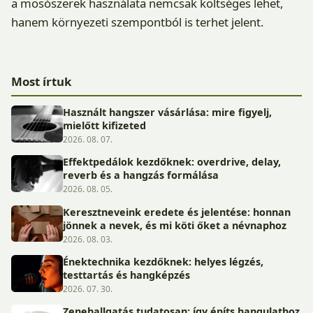
a mosószerek használata nemcsak költséges lehet,
hanem környezeti szempontból is terhet jelent.
Most írtuk
Használt hangszer vásárlása: mire figyelj,
mielőtt kifizeted
2026. 08. 07.
Effektpedálok kezdőknek: overdrive, delay,
reverb és a hangzás formálása
2026. 08. 05.
Keresztneveink eredete és jelentése: honnan
jönnek a nevek, és mi köti őket a névnaphoz
2026. 08. 03.
Énektechnika kezdőknek: helyes légzés,
testtartás és hangképzés
2026. 07. 30.
Zenehallgatás tudatosan: így építs hangulathoz