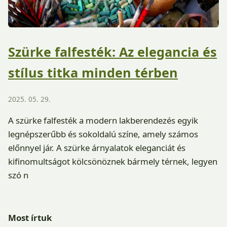
Szürke falfesték: Az elegancia és
stílus titka minden térben
2025. 05. 29.
A szürke falfesték a modern lakberendezés egyik
legnépszerűbb és sokoldalú színe, amely számos
előnnyel jár. A szürke árnyalatok eleganciát és
kifinomultságot kölcsönöznek bármely térnek, legyen
szó n
Most írtuk