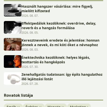
Használt hangszer vásárlása: mire figyelj,
mielőtt kifizeted
2026. 08. 07.
Effektpedálok kezdőknek: overdrive, delay,
reverb és a hangzás formálása
2026. 08. 05.
Keresztneveink eredete és jelentése: honnan
jönnek a nevek, és mi köti őket a névnaphoz
2026. 08. 03.
Énektechnika kezdőknek: helyes légzés,
testtartás és hangképzés
2026. 07. 30.
Zenehallgatás tudatosan: így építs hangulathoz
illő lejátszási listát
2026. 07. 28.
Rovatok listája
Egyéb
Érdekes
Magazin
Marketing