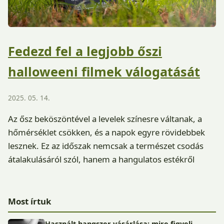
Fedezd fel a legjobb őszi
halloweeni filmek válogatását
2025. 05. 14.
Az ősz beköszöntével a levelek színesre váltanak, a
hőmérséklet csökken, és a napok egyre rövidebbek
lesznek. Ez az időszak nemcsak a természet csodás
átalakulásáról szól, hanem a hangulatos estékről
Most írtuk
Használt hangszer vásárlása: mire figyelj,