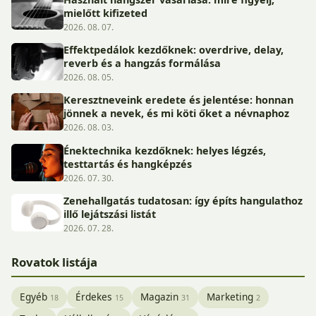
mielőtt kifizeted
2026. 08. 07.
Effektpedálok kezdőknek: overdrive, delay,
reverb és a hangzás formálása
2026. 08. 05.
Keresztneveink eredete és jelentése: honnan
jönnek a nevek, és mi köti őket a névnaphoz
2026. 08. 03.
Énektechnika kezdőknek: helyes légzés,
testtartás és hangképzés
2026. 07. 30.
Zenehallgatás tudatosan: így építs hangulathoz
illő lejátszási listát
2026. 07. 28.
Rovatok listája
Egyéb
Érdekes
Magazin
Marketing
18
15
31
2