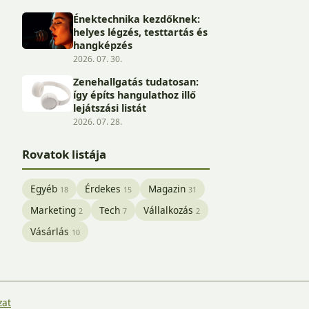
Énektechnika kezdőknek:
helyes légzés, testtartás és
hangképzés
2026. 07. 30.
Zenehallgatás tudatosan:
így építs hangulathoz illő
lejátszási listát
2026. 07. 28.
Rovatok listája
Egyéb
Érdekes
Magazin
18
15
31
Marketing
Tech
Vállalkozás
2
7
2
Vásárlás
10
zat