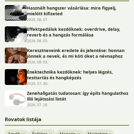
Használt hangszer vásárlása: mire figyelj,
mielőtt kifizeted
2026. 08. 07.
Effektpedálok kezdőknek: overdrive, delay,
reverb és a hangzás formálása
2026. 08. 05.
Keresztneveink eredete és jelentése: honnan
jönnek a nevek, és mi köti őket a névnaphoz
2026. 08. 03.
Énektechnika kezdőknek: helyes légzés,
testtartás és hangképzés
2026. 07. 30.
Zenehallgatás tudatosan: így építs hangulathoz
illő lejátszási listát
2026. 07. 28.
Rovatok listája
Egyéb
Érdekes
Magazin
Marketing