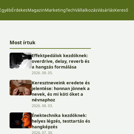
Egyéb
Érdekes
Magazin
Marketing
Tech
Vállalkozás
Vásárlás
Kereső
Most írtuk
Effektpedálok kezdőknek:
overdrive, delay, reverb és
a hangzás formálása
2026. 08. 05.
Keresztneveink eredete és
jelentése: honnan jönnek a
nevek, és mi köti őket a
névnaphoz
2026. 08. 03.
Énektechnika kezdőknek:
helyes légzés, testtartás és
hangképzés
2026. 07. 30.