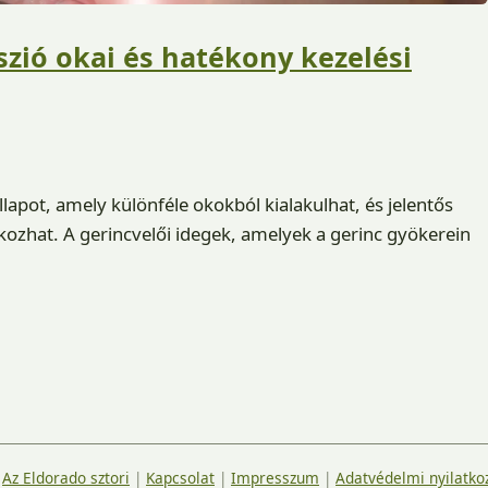
zió okai és hatékony kezelési
lapot, amely különféle okokból kialakulhat, és jelentős
ozhat. A gerincvelői idegek, amelyek a gerinc gyökerein
|
Az Eldorado sztori
|
Kapcsolat
|
Impresszum
|
Adatvédelmi nyilatko