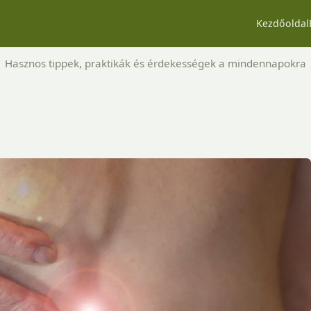
Kezdőoldal
Hasznos tippek, praktikák és érdekességek a mindennapokra