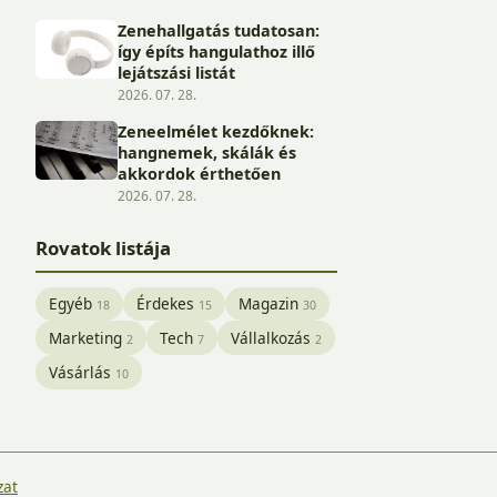
Zenehallgatás tudatosan:
így építs hangulathoz illő
lejátszási listát
2026. 07. 28.
Zeneelmélet kezdőknek:
hangnemek, skálák és
akkordok érthetően
2026. 07. 28.
Rovatok listája
Egyéb
Érdekes
Magazin
18
15
30
Marketing
Tech
Vállalkozás
2
7
2
Vásárlás
10
zat