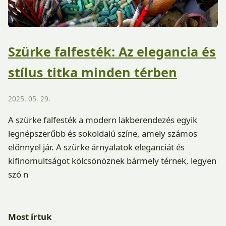
Szürke falfesték: Az elegancia és
stílus titka minden térben
2025. 05. 29.
A szürke falfesték a modern lakberendezés egyik
legnépszerűbb és sokoldalú színe, amely számos
előnnyel jár. A szürke árnyalatok eleganciát és
kifinomultságot kölcsönöznek bármely térnek, legyen
szó n
Most írtuk