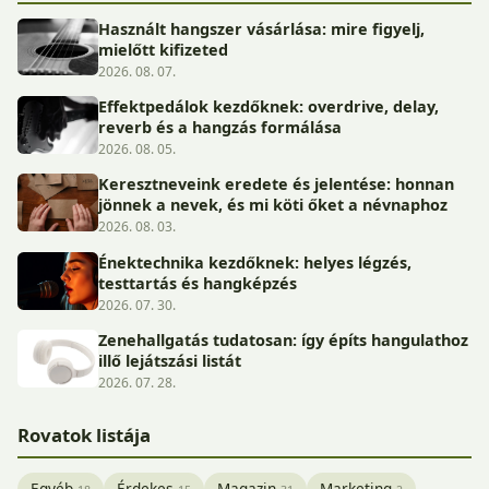
Használt hangszer vásárlása: mire figyelj,
mielőtt kifizeted
2026. 08. 07.
Effektpedálok kezdőknek: overdrive, delay,
reverb és a hangzás formálása
2026. 08. 05.
Keresztneveink eredete és jelentése: honnan
jönnek a nevek, és mi köti őket a névnaphoz
2026. 08. 03.
Énektechnika kezdőknek: helyes légzés,
testtartás és hangképzés
2026. 07. 30.
Zenehallgatás tudatosan: így építs hangulathoz
illő lejátszási listát
2026. 07. 28.
Rovatok listája
Egyéb
Érdekes
Magazin
Marketing