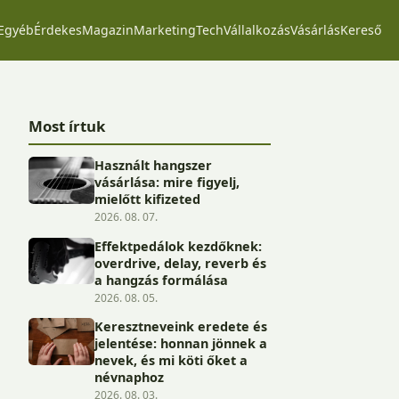
Egyéb
Érdekes
Magazin
Marketing
Tech
Vállalkozás
Vásárlás
Kereső
Most írtuk
Használt hangszer
vásárlása: mire figyelj,
mielőtt kifizeted
2026. 08. 07.
Effektpedálok kezdőknek:
overdrive, delay, reverb és
a hangzás formálása
2026. 08. 05.
Keresztneveink eredete és
jelentése: honnan jönnek a
nevek, és mi köti őket a
névnaphoz
2026. 08. 03.