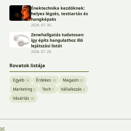
Énektechnika kezdőknek:
helyes légzés, testtartás és
hangképzés
2026. 07. 30.
Zenehallgatás tudatosan:
így építs hangulathoz illő
lejátszási listát
2026. 07. 28.
Rovatok listája
Egyéb
Érdekes
Magazin
18
15
31
Marketing
Tech
Vállalkozás
2
7
2
Vásárlás
10
zat