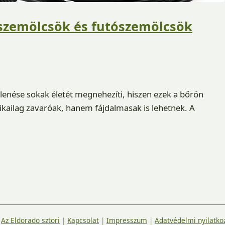
szemölcsök és futószemölcsök
enése sokak életét megnehezíti, hiszen ezek a bőrön
kailag zavaróak, hanem fájdalmasak is lehetnek. A
|
Az Eldorado sztori
|
Kapcsolat
|
Impresszum
|
Adatvédelmi nyilatko