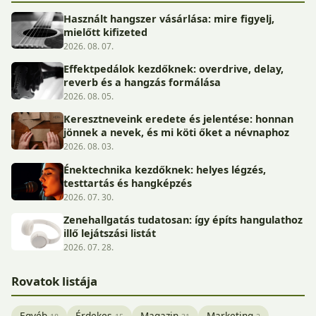
Használt hangszer vásárlása: mire figyelj,
mielőtt kifizeted
2026. 08. 07.
Effektpedálok kezdőknek: overdrive, delay,
reverb és a hangzás formálása
2026. 08. 05.
Keresztneveink eredete és jelentése: honnan
jönnek a nevek, és mi köti őket a névnaphoz
2026. 08. 03.
Énektechnika kezdőknek: helyes légzés,
testtartás és hangképzés
2026. 07. 30.
Zenehallgatás tudatosan: így építs hangulathoz
illő lejátszási listát
2026. 07. 28.
Rovatok listája
Egyéb
Érdekes
Magazin
Marketing