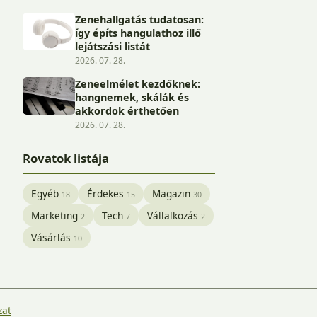
Zenehallgatás tudatosan:
így építs hangulathoz illő
lejátszási listát
2026. 07. 28.
Zeneelmélet kezdőknek:
hangnemek, skálák és
akkordok érthetően
2026. 07. 28.
Rovatok listája
Egyéb
Érdekes
Magazin
18
15
30
Marketing
Tech
Vállalkozás
2
7
2
Vásárlás
10
zat