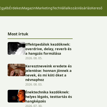
Egyéb
Érdekes
Magazin
Marketing
Tech
Vállalkozás
Vásárlás
Kereső
Most írtuk
Effektpedálok kezdőknek:
overdrive, delay, reverb és
a hangzás formálása
2026. 08. 05.
Keresztneveink eredete és
jelentése: honnan jönnek a
nevek, és mi köti őket a
névnaphoz
2026. 08. 03.
Énektechnika kezdőknek:
helyes légzés, testtartás és
hangképzés
2026. 07. 30.