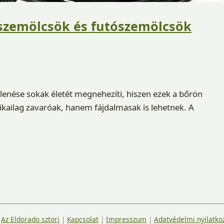
szemölcsök és futószemölcsök
enése sokak életét megnehezíti, hiszen ezek a bőrön
kailag zavaróak, hanem fájdalmasak is lehetnek. A
|
Az Eldorado sztori
|
Kapcsolat
|
Impresszum
|
Adatvédelmi nyilatko