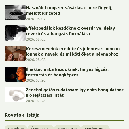
Használt hangszer vásárlása: mire figyelj,
mielőtt kifizeted
2026. 08. 07.
Effektpedálok kezdőknek: overdrive, delay,
reverb és a hangzás formálása
2026. 08. 05.
Keresztneveink eredete és jelentése: honnan
jönnek a nevek, és mi köti őket a névnaphoz
2026. 08. 03.
Énektechnika kezdőknek: helyes légzés,
testtartás és hangképzés
2026. 07. 30.
Zenehallgatás tudatosan: így építs hangulathoz
illő lejátszási listát
2026. 07. 28.
Rovatok listája
Egyéb
Érdekes
Magazin
Marketing