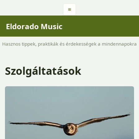
≡
Eldorado Music
Hasznos tippek, praktikák és érdekességek a mindennapokra
Szolgáltatások