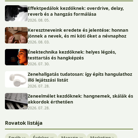
Effektpedálok kezdőknek: overdrive, delay,
reverb és a hangzás formálása
2026. 08. 05.
Keresztneveink eredete és jelentése: honnan
jönnek a nevek, és mi köti őket a névnaphoz
2026. 08. 03.
Énektechnika kezdőknek: helyes légzés,
testtartás és hangképzés
2026. 07. 30.
Zenehallgatás tudatosan: így építs hangulathoz
illő lejátszási listát
2026. 07. 28.
Zeneelmélet kezdőknek: hangnemek, skálák és
akkordok érthetően
2026. 07. 28.
Rovatok listája
Egyéb
Érdekes
Magazin
Marketing