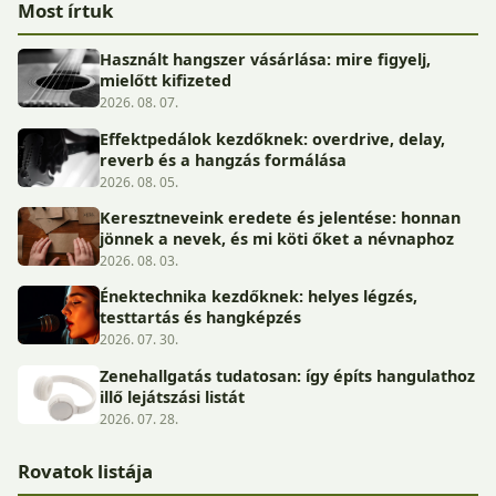
Most írtuk
Használt hangszer vásárlása: mire figyelj,
mielőtt kifizeted
2026. 08. 07.
Effektpedálok kezdőknek: overdrive, delay,
reverb és a hangzás formálása
2026. 08. 05.
Keresztneveink eredete és jelentése: honnan
jönnek a nevek, és mi köti őket a névnaphoz
2026. 08. 03.
Énektechnika kezdőknek: helyes légzés,
testtartás és hangképzés
2026. 07. 30.
Zenehallgatás tudatosan: így építs hangulathoz
illő lejátszási listát
2026. 07. 28.
Rovatok listája