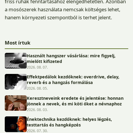
friss ruhák fenntartásához elengedhetetlen. Azonban
a mosószerek használata nemcsak költséges lehet,
hanem környezeti szempontból is terhet jelent.
Most írtuk
Használt hangszer vásárlása: mire figyelj,
mielőtt kifizeted
2026. 08. 07.
Effektpedálok kezdőknek: overdrive, delay,
reverb és a hangzás formálása
2026. 08. 05.
Keresztneveink eredete és jelentése: honnan
jönnek a nevek, és mi köti őket a névnaphoz
2026. 08. 03.
Énektechnika kezdőknek: helyes légzés,
testtartás és hangképzés
2026. 07. 30.