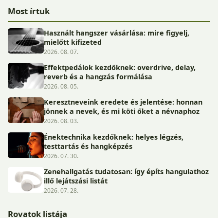
Most írtuk
Használt hangszer vásárlása: mire figyelj,
mielőtt kifizeted
2026. 08. 07.
Effektpedálok kezdőknek: overdrive, delay,
reverb és a hangzás formálása
2026. 08. 05.
Keresztneveink eredete és jelentése: honnan
jönnek a nevek, és mi köti őket a névnaphoz
2026. 08. 03.
Énektechnika kezdőknek: helyes légzés,
testtartás és hangképzés
2026. 07. 30.
Zenehallgatás tudatosan: így építs hangulathoz
illő lejátszási listát
2026. 07. 28.
Rovatok listája