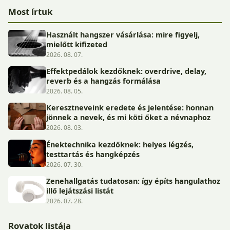
Most írtuk
Használt hangszer vásárlása: mire figyelj,
mielőtt kifizeted
2026. 08. 07.
Effektpedálok kezdőknek: overdrive, delay,
reverb és a hangzás formálása
2026. 08. 05.
Keresztneveink eredete és jelentése: honnan
jönnek a nevek, és mi köti őket a névnaphoz
2026. 08. 03.
Énektechnika kezdőknek: helyes légzés,
testtartás és hangképzés
2026. 07. 30.
Zenehallgatás tudatosan: így építs hangulathoz
illő lejátszási listát
2026. 07. 28.
Rovatok listája