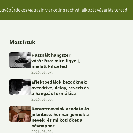
Egyéb
Érdekes
Magazin
Marketing
Tech
Vállalkozás
Vásárlás
Kereső
Most írtuk
Használt hangszer
vásárlása: mire figyelj,
mielőtt kifizeted
2026. 08. 07.
Effektpedálok kezdőknek:
overdrive, delay, reverb és
a hangzás formálása
2026. 08. 05.
Keresztneveink eredete és
jelentése: honnan jönnek a
nevek, és mi köti őket a
névnaphoz
2026. 08. 03.