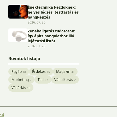
Énektechnika kezdőknek:
helyes légzés, testtartás és
hangképzés
2026. 07. 30.
Zenehallgatás tudatosan:
így építs hangulathoz illő
lejátszási listát
2026. 07. 28.
Rovatok listája
Egyéb
Érdekes
Magazin
18
15
31
Marketing
Tech
Vállalkozás
2
7
2
Vásárlás
10
zat