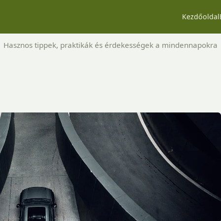
Kezdőoldal
Hasznos tippek, praktikák és érdekességek a mindennapokra