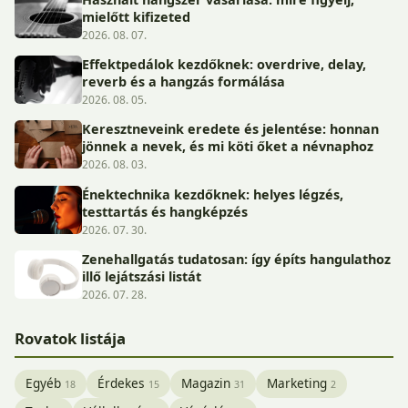
mielőtt kifizeted
2026. 08. 07.
Effektpedálok kezdőknek: overdrive, delay,
reverb és a hangzás formálása
2026. 08. 05.
Keresztneveink eredete és jelentése: honnan
jönnek a nevek, és mi köti őket a névnaphoz
2026. 08. 03.
Énektechnika kezdőknek: helyes légzés,
testtartás és hangképzés
2026. 07. 30.
Zenehallgatás tudatosan: így építs hangulathoz
illő lejátszási listát
2026. 07. 28.
Rovatok listája
Egyéb
Érdekes
Magazin
Marketing
18
15
31
2