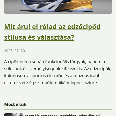
Mit árul el rólad az edzőcipőd
stílusa és választása?
2025. 07. 30.
A cipők nem csupán funkcionális tárgyak, hanem a
stílusunk és személyiségünk kifejezői is. Az edzőcipők,
különösen, a sportos életmód és a mozgás iránti
elkötelezettség szimbólumaiként lépnek színre.
Most írtuk
Használt hangszer vásárlása: mire figyelj,