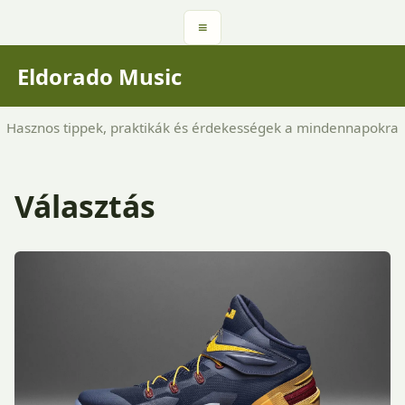
≡
Eldorado Music
Hasznos tippek, praktikák és érdekességek a mindennapokra
Választás