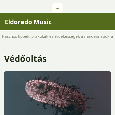
≡
Eldorado Music
Hasznos tippek, praktikák és érdekességek a mindennapokra
Védőoltás