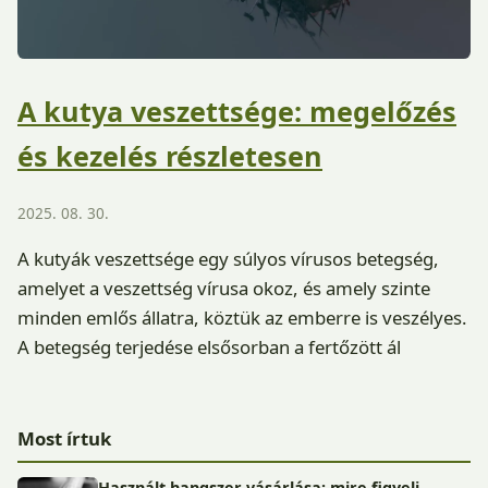
A kutya veszettsége: megelőzés
és kezelés részletesen
2025. 08. 30.
A kutyák veszettsége egy súlyos vírusos betegség,
amelyet a veszettség vírusa okoz, és amely szinte
minden emlős állatra, köztük az emberre is veszélyes.
A betegség terjedése elsősorban a fertőzött ál
Most írtuk
Használt hangszer vásárlása: mire figyelj,