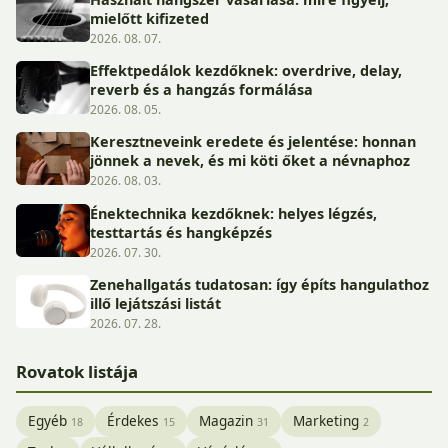
mielőtt kifizeted
2026. 08. 07.
Effektpedálok kezdőknek: overdrive, delay,
reverb és a hangzás formálása
2026. 08. 05.
Keresztneveink eredete és jelentése: honnan
jönnek a nevek, és mi köti őket a névnaphoz
2026. 08. 03.
Énektechnika kezdőknek: helyes légzés,
testtartás és hangképzés
2026. 07. 30.
Zenehallgatás tudatosan: így építs hangulathoz
illő lejátszási listát
2026. 07. 28.
Rovatok listája
Egyéb
Érdekes
Magazin
Marketing
18
15
31
2