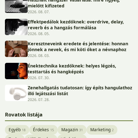
mielőtt kifizeted
2026. 08. 07.
Effektpedálok kezdőknek: overdrive, delay,
reverb és a hangzás formálása
2026. 08. 05.
Keresztneveink eredete és jelentése: honnan
jönnek a nevek, és mi köti őket a névnaphoz
2026. 08. 03.
Énektechnika kezdőknek: helyes légzés,
testtartás és hangképzés
2026. 07. 30.
Zenehallgatás tudatosan: így építs hangulathoz
illő lejátszási listát
2026. 07. 28.
Rovatok listája
Egyéb
Érdekes
Magazin
Marketing
18
15
31
2