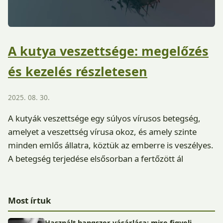
A kutya veszettsége: megelőzés
és kezelés részletesen
2025. 08. 30.
A kutyák veszettsége egy súlyos vírusos betegség,
amelyet a veszettség vírusa okoz, és amely szinte
minden emlős állatra, köztük az emberre is veszélyes.
A betegség terjedése elsősorban a fertőzött ál
Most írtuk
Használt hangszer vásárlása: mire figyelj,