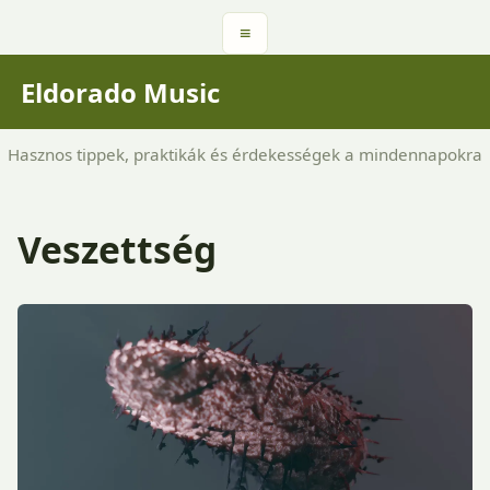
≡
Eldorado Music
Hasznos tippek, praktikák és érdekességek a mindennapokra
Veszettség