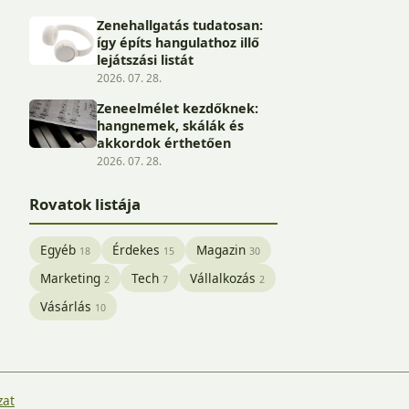
Zenehallgatás tudatosan:
így építs hangulathoz illő
lejátszási listát
2026. 07. 28.
Zeneelmélet kezdőknek:
hangnemek, skálák és
akkordok érthetően
2026. 07. 28.
Rovatok listája
Egyéb
Érdekes
Magazin
18
15
30
Marketing
Tech
Vállalkozás
2
7
2
Vásárlás
10
zat