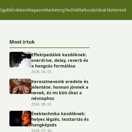
Egyéb
Érdekes
Magazin
Marketing
Tech
Vállalkozás
Vásárlás
Kereső
Most írtuk
Effektpedálok kezdőknek:
overdrive, delay, reverb és
a hangzás formálása
2026. 08. 05.
Keresztneveink eredete és
jelentése: honnan jönnek a
nevek, és mi köti őket a
névnaphoz
2026. 08. 03.
Énektechnika kezdőknek:
helyes légzés, testtartás és
hangképzés
2026. 07. 30.